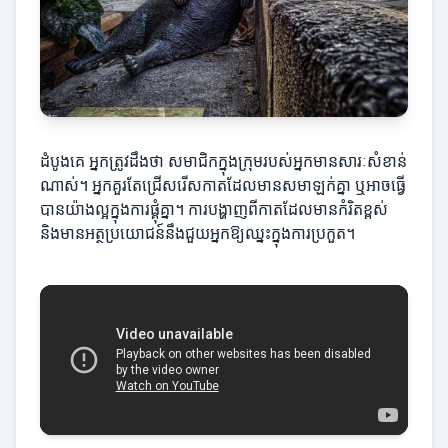
ដំបូងគេ អ្នកត្រូវដឹងថា សមាជិកក្នុងក្រុមរបស់អ្នកមានសារៈសំខាន់
ណាស់។ អ្នកគួរតែជ្រើសរើសកាតដែលមានសមាឡក់គ្នា ឬអាចធ្វើ
បានយ៉ាងល្អក្នុងការផ្គុំគ្នា។ ការបង្ហាញពីកាតដែលមានកំរិតខ្ពស់
និងមានអត្ថប្រយោជន៍នឹងជួយអ្នកឱ្យឈ្នះក្នុងការប្រកួត។