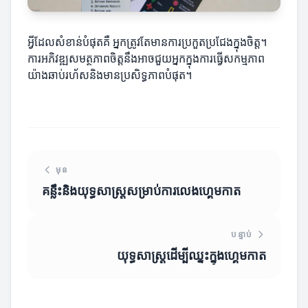
អ្វីដែលសំខាន់បំផុតគឺ អ្នកត្រូវតែមានការប្រកួតប្រជែងក្នុងចិត្ត។
ការអភិវឌ្ឍសមត្ថភាពចិត្តនឹងអាចជួយអ្នកក្នុងការធ្វើសកម្មភាព
យ៉ាងឆាប់រហ័សនិងមានប្រសិទ្ធភាពបំផុត។
មុន
គន្លឹះនិងយុទ្ធសាស្ត្រសម្រាប់ការលេងហ្គេមកាត
បន្ទាប់
យុទ្ធសាស្ត្រដើម្បីឈ្នះក្នុងហ្គេមកាត