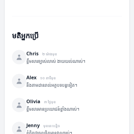
មតិអ្នកប្រើ
Chris
២ ម៉ោងមុន
ខ្លឹមសារច្បាស់លាស់ ងាយយល់ណាស់។
Alex
១០ នាទីមុន
នឹងតាមដានរាល់អត្ថបទបន្តទៀត។
Olivia
៣ ថ្ងៃមុន
ខ្លឹមសារមានប្រយោជន៍ខ្លាំងណាស់។
Jenny
មុននេះបន្តិច
ខ្ញុំពិតជាចូលចិត្តអានវាណាស់។