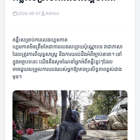
2026-06-07
Admin
គន្លឹះសម្រាប់ការលេងហ្គេមកាត
ហ្គេមកាតមិនត្រឹមតែជាការលេងសប្បាយប៉ុណ្ណោះទេ វាជាភាសា
ដែលត្រូវការពីយុទ្ធសាស្ត្រ និងការយល់ដឹងអំពីច្បាប់នានា។ នៅ
ក្នុងអត្ថបទនេះ យើងនឹងសូមណែនាំអ្នកអំពីគន្លឹះខ្លះៗដែល
អាចជួយសម្រួលការលេងរបស់អ្នកឱ្យមានប្រសិទ្ធភាពខ្ពស់ជាង
មុន។