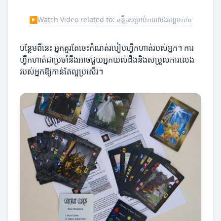
▶
Watch Video related to: គន្លឹះសម្រាប់ការលេងហ្គេមកាត
បន្ថែមពីនេះ អ្នកគួរតែចេះកំណត់របៀបហ្វឹកហាត់របស់អ្នក។ ការ
ហ្វឹកហាត់ជាប្រចាំនឹងអាចជួយអ្នកយល់ដឹងនិងសម្រួលការលេង
របស់អ្នកឱ្យកាន់តែល្អប្រសើរ។