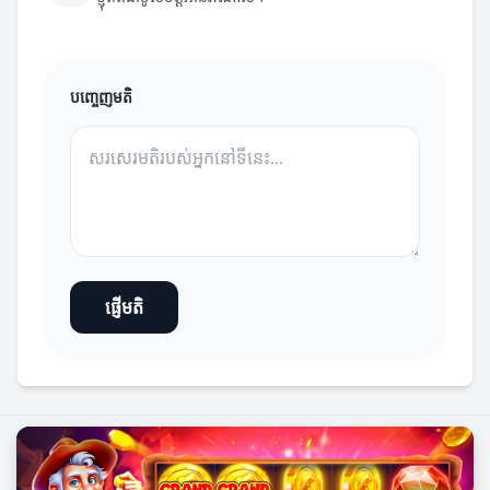
បញ្ចេញមតិ
ផ្ញើមតិ