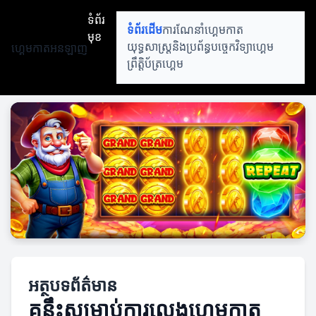
ទំព័រ
ទំព័រដើម
ការណែនាំហ្គេមកាត
មុខ
ហ្គេមកាតអនឡាញ
យុទ្ធសាស្ត្រនិងប្រព័ន្ធ
បច្ចេកវិទ្យាហ្គេម
ព្រឹត្តិប័ត្រហ្គេម
អត្ថបទព័ត៌មាន
គន្លឹះសម្រាប់ការលេងហ្គេមកាត