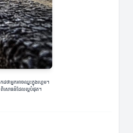
កដថាអ្នកអាចឈ្នះក្នុងហ្គេម។
បទពិសោធន៍ដែលល្អបំផុត។