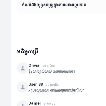
ចំណាំនិងយុទ្ធសាស្ត្រក្នុងការលេងហ្គេមកាត
មតិអ្នកប្រើ
Olivia
១០ នាទីមុន
ខ្លឹមសារច្បាស់លាស់ ងាយយល់ណាស់។
User_88
មុននេះបន្តិច
អត្ថបទល្អណាស់! អរគុណសម្រាប់ការចែករំលែក។
Daniel
២ ម៉ោងមុន