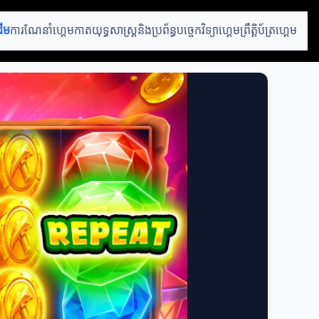
ដើម
ការណែនាំហ្គេមកាត
យុទ្ធសាស្ត្រនិងប្រព័ន្ធ
បច្ចេកវិទ្យាហ្គេម
ព្រឹត្តិប័ត្រហ្គេម