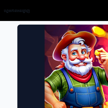
ហ្គេមកាតអនឡាញ