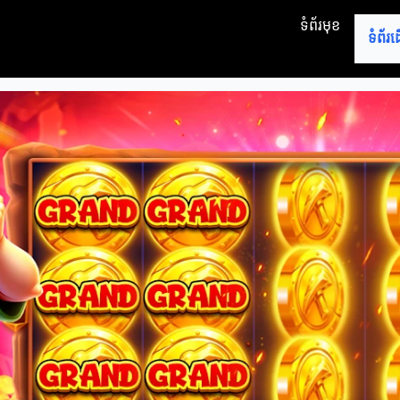
ទំព័រមុខ
ទំព័រ