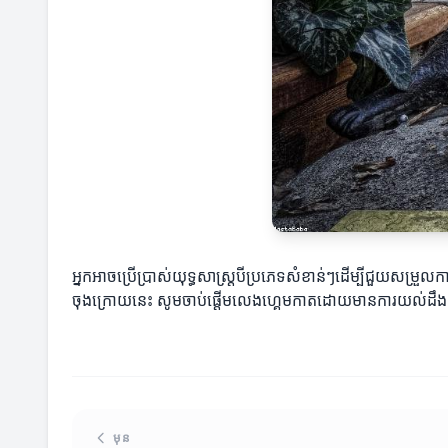
អ្នកអាចប្រើប្រាស់យុទ្ធសាស្ត្របីប្រភេទសំខាន់ៗដើម្បីជួយសម្រ
ចុងក្រោយនេះ សូមចាប់ផ្តើមលេងហ្គេមកាតដោយមានការយល់ដឹង និ
មុន