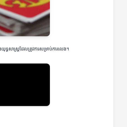
ងយុទ្ធសាស្ត្រដែលត្រូវការសម្រាប់ការលេង។