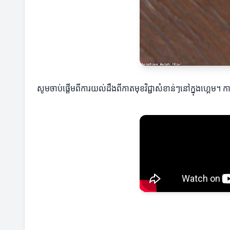
សូមចាប់ផ្ដើមពីការយល់ដឹងពីកាតមុខវិជ្ជាសំខាន់ៗនៅក្នុងហ្គេម។