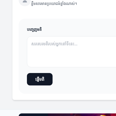
ខ្លឹមសារមានប្រយោជន៍ខ្លាំងណាស់។
បញ្ចេញមតិ
ផ្ញើមតិ