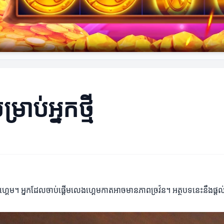
ាប់អ្នកថ្មី
គេម។ អ្នកដែលចាប់ផ្តើមលេងហ្គេមកាតអាចមានភាពច្រវ៉ន។ អត្ថបទនេះនឹងផ្តល់