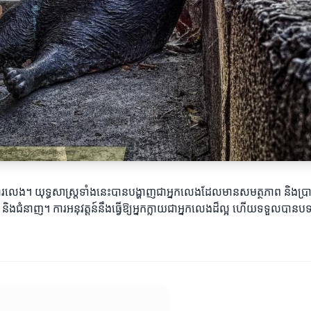
ួលការលេង។ យុទ្ធសាស្ត្រទាំងនេះបានបង្ហាញជាអ្នកលេងដែលមានសមត្ថភាព និងប្រា
ងជំនាញ។ ការអនុវត្តន៍នឹងធ្វើឱ្យអ្នកក្លាយជាអ្នកលេងដ៏ល្អ ហើយទទួលបាន