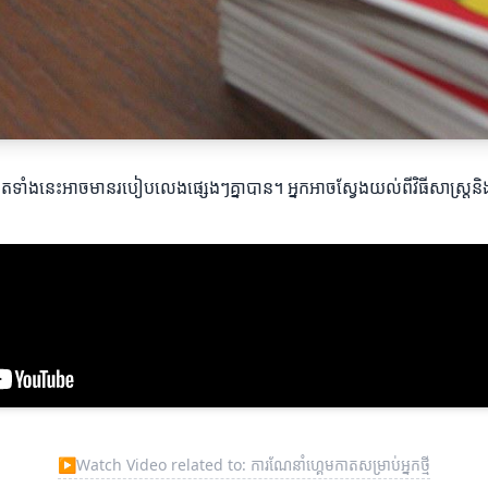
 កាតទាំងនេះអាចមានរបៀបលេងផ្សេងៗគ្នាបាន។ អ្នកអាចស្វែងយល់ពីវិធីសាស្ត្រនិ
▶
Watch Video related to: ការណែនាំហ្គេមកាតសម្រាប់អ្នកថ្មី