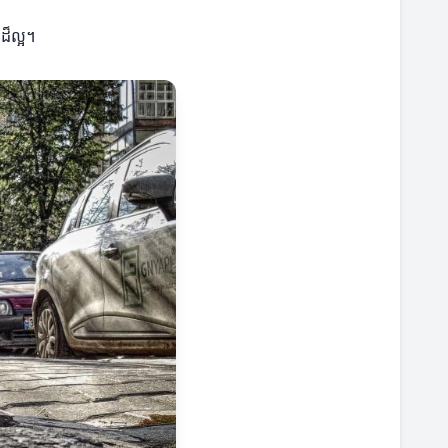
ដ៏ល្អ។