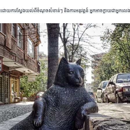
តែដោយការស្វែងយល់ពីចំណុចសំខាន់ៗ និងការអនុវត្តន៍ អ្នកអាចក្លាយជាអ្នកលេង