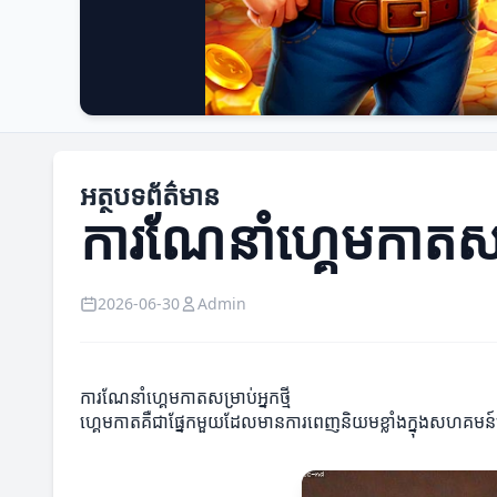
អត្ថបទព័ត៌មាន
ការណែនាំហ្គេមកាតសម្រ
2026-06-30
Admin
ការណែនាំហ្គេមកាតសម្រាប់អ្នកថ្មី
ហ្គេមកាតគឺជាផ្នែកមួយដែលមានការពេញនិយមខ្លាំងក្នុងសហគមន៍ហ្