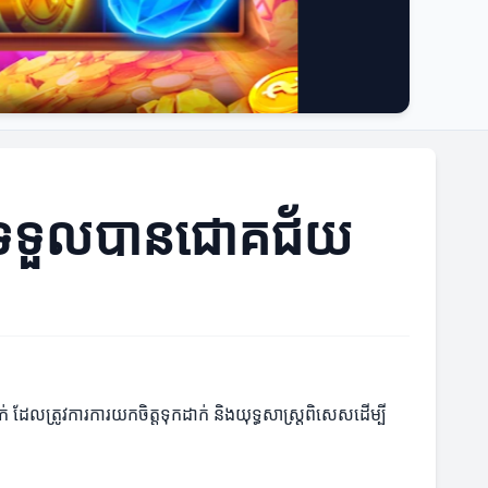
បីទទួលបានជោគជ័យ
ដែលត្រូវការការយកចិត្តទុកដាក់ និងយុទ្ធសាស្ត្រពិសេសដើម្បី