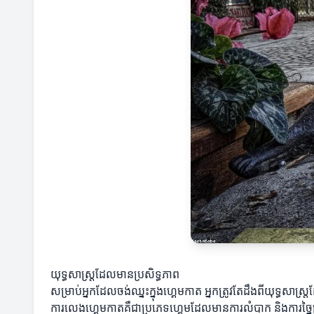
យុទ្ធសាស្ត្រដែលមានប្រសិទ្ធភាព
សម្រាប់អ្នកដែលចង់ឈ្នះក្នុងហ្គេមកាត អ្នកត្រូវតែដឹងពីយុទ្ធសា
ការលេងហ្គេមកាតគឺជាប្រភេទហ្គេមដែលមានការលំបាក និងការច្នៃប្រឌ