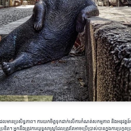
ស្ត្រដែលមានប្រសិទ្ធភាព។ ការយកចិត្តទុកដាក់លើការកំណត់សកម្មភាព និងអនុវត្ត
ិត។ អ្នកនឹងត្រូវការយុទ្ធសាស្ត្រដែលត្រូវតែអាចប្រើប្រាស់បានក្នុងការប្រកួ