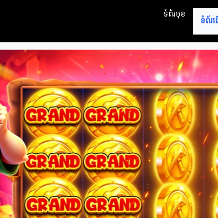
ទំព័រមុខ
ទំព័រ