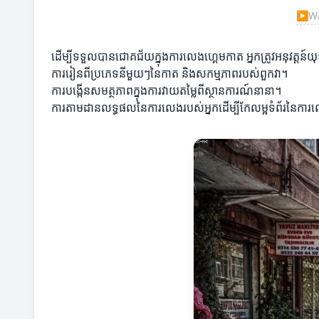
▶
Wa
ដើម្បីទទួលបានជោគជ័យក្នុងការលេងហ្គេមកាត អ្នកត្រូវអនុវត្តន៍យុទ
ការរៀនពីប្រភេទនីមួយៗនៃកាត និងសកម្មភាពរបស់ពួកវា។
ការបង្កើនសមត្ថភាពក្នុងការវាយតម្លៃពីស្ថានការណ៍នានា។
ការតាមដានលទ្ធផលនៃការលេងរបស់អ្នកដើម្បីកែលម្អទំព័រនៃការ