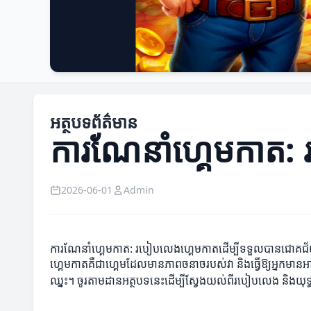
អត្ថបទព័ត៌មាន
ការណែនាំហ្គេមកាត:
2026-06-01
Admin
ការណែនាំហ្គេមកាត: របៀបលេងហ្គេមកាតដើម្បីទទួលបានជោគជ
ហ្គេមកាតគឺជាហ្គេមដែលមានភាពចនាចរបស់វា និងធ្វើឱ្យអ្នកមានអារ
ឈ្នះ។ ចូរតាមដានអត្ថបទនេះដើម្បីស្វែងយល់ពីរបៀបលេង និងយុទ្