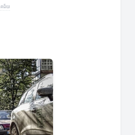
ោគជ័យ