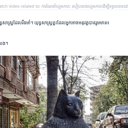
tch Video related to: ការណែនាំហ្គេមកាត: របៀបលេងហ្គេមកាតដើម្បីទទួលបានជ
្ធសាស្ត្រដែលរឹងមាំ។ យុទ្ធសាស្ត្រខ្លះដែលអ្នកអាចអនុវត្តបានរួមមាន៖
លេង។