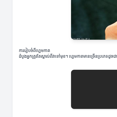
ការរៀបចំពីហ្គេមកាត
ដំបូងអ្នកត្រូវតែស្គាល់ពីវាទៅមុខ។ ហ្គេមកាតមានច្រើនប្រភេទដូចជ