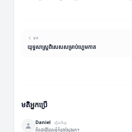
មុន
យុទ្ធសាស្ត្រពិសេសសម្រាប់ហ្គេមកាត
មតិអ្នកប្រើ
Daniel
ម្សិលមិញ
ពិតជាអ្វីដែលខ្ញុំកំពុងស្វែងរក។