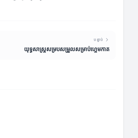
បន្ទាប់
យុទ្ធសាស្ត្រសម្របសម្រួលសម្រាប់ហ្គេមកាត