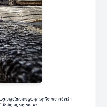
ន៍យុទ្ធសាស្ត្រដែលអាចជួយអ្នកឈ្នះគឺមានសារៈសំខាន់។
តប្រជែងជាមួយអ្នកផ្សេងទៀត។