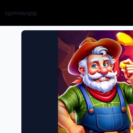
ហ្គេមកាតអនឡាញ