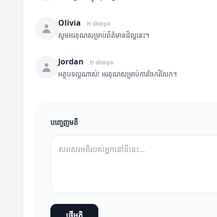
Olivia
២ ម៉ោងមុន
សូមអរគុណសម្រាប់ព័ត៌មានដ៏ល្អនេះ។
Jordan
២ ម៉ោងមុន
អត្ថបទល្អណាស់! អរគុណសម្រាប់ការចែករំលែក។
បញ្ចេញមតិ
ផ្ញើមតិ