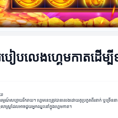
 របៀបលេងហ្គេមកាតដើម្
័យ
ម្មណ៍សប្បាយរីករាយ។ ហ្គេមនេះត្រូវបានលេងដោយគូប្រកួតពីរនាក់ ឬច្រើននាក់ 
ធសាស្ត្រដែលអាចជួយអ្នកឈ្នះនៅក្នុងហ្គេមកាត។