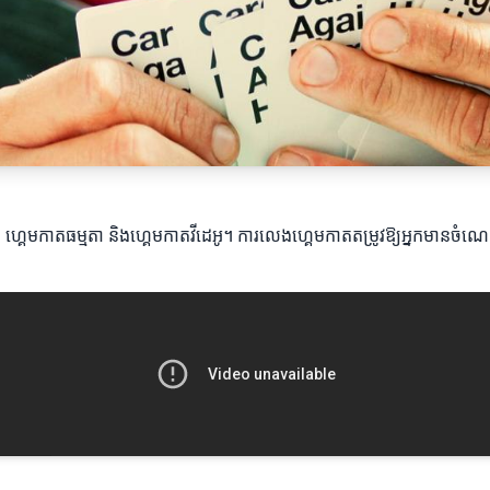
ា ហ្គេមកាតធម្មតា និងហ្គេមកាតវីដេអូ។ ការលេងហ្គេមកាតតម្រូវឱ្យអ្នកមានចំណេះ