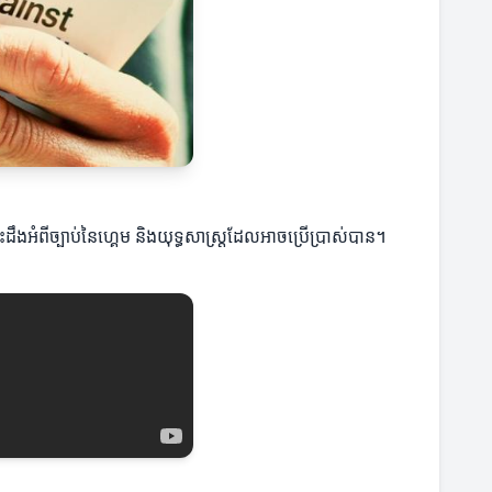
ដឹងអំពីច្បាប់នៃហ្គេម និងយុទ្ធសាស្ត្រដែលអាចប្រើប្រាស់បាន។