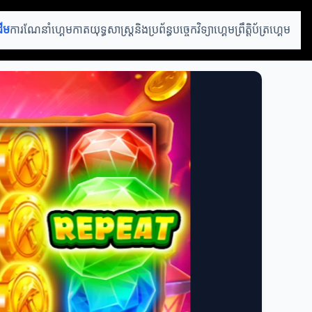
ដើម
ការណែនាំហ្គេមកាត
យុទ្ធសាស្ត្រនិងប្រព័ន្ធ
បច្ចេកវិទ្យាហ្គេម
ព្រឹត្តិប័ត្រហ្គេម