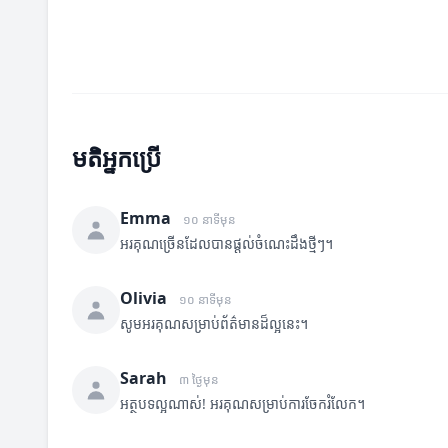
មតិអ្នកប្រើ
Emma
១០ នាទីមុន
អរគុណច្រើនដែលបានផ្តល់ចំណេះដឹងថ្មីៗ។
Olivia
១០ នាទីមុន
សូមអរគុណសម្រាប់ព័ត៌មានដ៏ល្អនេះ។
Sarah
៣ ថ្ងៃមុន
អត្ថបទល្អណាស់! អរគុណសម្រាប់ការចែករំលែក។