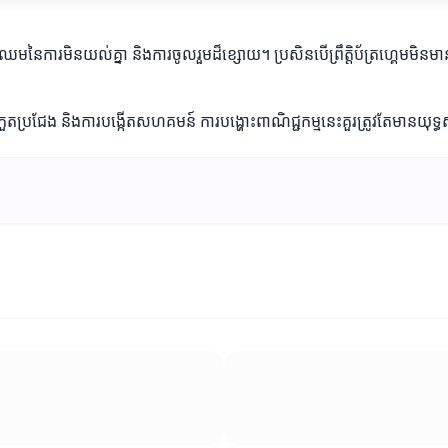
្រឈមនៃការមិនយល់គ្នា និងការចូលរួមដ៏ខ្សោយ។ ប្រសិនបើព្រឹត្តិប័ត្រហ្គេមមិ
ប្រកួតប្រជែង និងការបង្កើតសហគមន៍ ការបង្ហោះពាណិជ្ជកម្មនេះគួរត្រូវតែមានយុទ្