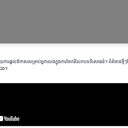
ួមដោយការផ្តល់ឱកាសសម្រាប់អ្នកលេងក្នុងការចែករំលែកបទពិសោធន៍។ ព័ត៌មានថ្ម
រជែង។