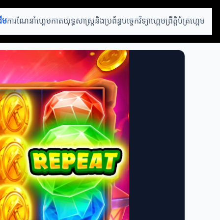
ដើម
ការណែនាំហ្គេមកាត
យុទ្ធសាស្ត្រនិងប្រព័ន្ធ
បច្ចេកវិទ្យាហ្គេម
ព្រឹត្តិប័ត្រហ្គេម