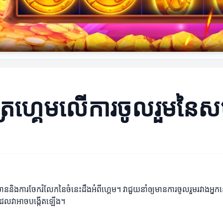
ិប័ត្រហ្គេមលើការចូលរួមន
ត៌មាននិងការចែករំលែកនៃចំនេះដឹងអំពីហ្គេម។ វាជួយនាំឲ្យមានការចូលរួមរវាងអ្នក
ាកដែលវាអាចបង្កើតឡើង។