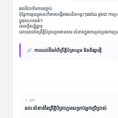
ផលវិបាកនៃការតភ្ជាប់
ប៉ុន្តែការចូលរួមនេះក៏អាចបង្កើតផលវិបាកខ្លះៗផងដែរ ដូចជា ការប
ក្នុងសហគមន៍។
សេចក្តីសន្និដ្ឋាន
ដោយសារតែព្រឹត្តិប័ត្រហ្គេមមានសារៈសំខាន់ក្នុងការគ្រប់គ្រងការ
🔗
ការយល់ដឹងអំពីព្រឹត្តិប័ត្រហ្គេម និងទីផ្សារថ្មី
មុន
សារៈសំខាន់នៃព្រឹត្តិប័ត្រហ្គេមសម្រាប់អ្នកប្រើប្រាស់