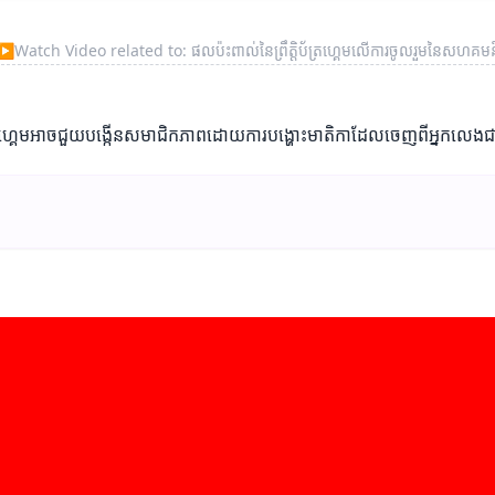
▶
Watch Video related to: ផលប៉ះពាល់នៃព្រឹត្តិប័ត្រហ្គេមលើការចូលរួមនៃសហគមន
ប័ត្រហ្គេមអាចជួយបង្កើនសមាជិកភាពដោយការបង្ហោះមាតិកាដែលចេញពីអ្នកលេងជា