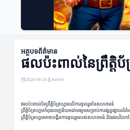
អត្ថបទព័ត៌មាន
ផលប៉ះពាល់នៃព្រឹត្ត
2026-06-20
Admin
ផលប៉ះពាល់នៃព្រឹត្តិប័ត្រហ្គេមលើការចូលរួមនៃសហគមន៍
ព្រឹត្តិប័ត្រហ្គេមកំពុងពេញនិយមជាមធ្យមសម្រាប់ការផ្សព្វផ្សាយព័
ព្រឹត្តិប័ត្រហ្គេមអាចបង្កើនការចូលរួមរបស់សហគមន៍ និងផលវិប