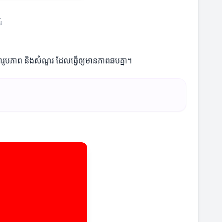
៍
រូបភាព និងសំណួរ ដែលធ្វើឲ្យមានភាពឆបគ្នា។