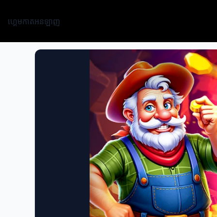
ហ្គេមកាតអនឡាញ