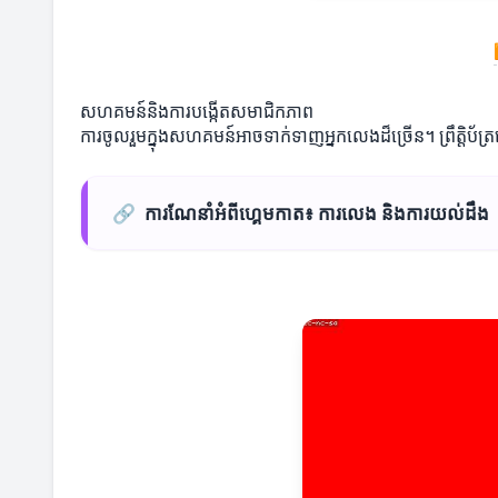
សហគមន៍និងការបង្កើតសមាជិកភាព
ការចូលរួមក្នុងសហគមន៍អាចទាក់ទាញអ្នកលេងដ៏ច្រើន។ ព្រឹត្តិ
🔗
ការណែនាំអំពីហ្គេមកាត៖ ការលេង និងការយល់ដឹង