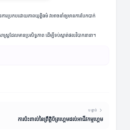
នមានការប្រកបដោយភាពយុត្តិធម៌ វាអាចនាំឲ្យមានការបែកបាក់
ធសាស្ត្រដែលមានប្រសិទ្ធភាព ដើម្បីទប់ស្កាត់ផលវិបាកនានា។
បន្ទាប់
ការប៉ះពាល់នៃព្រឹត្តិប័ត្រហ្គេមដល់អាជីវកម្មហ្គេម