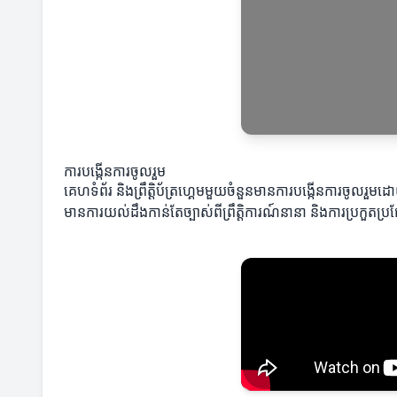
ការបង្កើនការចូលរួម
គេហទំព័រ និងព្រឹត្តិប័ត្រហ្គេមមួយចំនួនមានការបង្កើនការចូលរ
មានការយល់ដឹងកាន់តែច្បាស់ពីព្រឹត្តិការណ៍នានា និងការប្រកួតប្