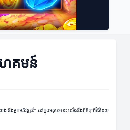
ៃសហគមន៍
លេង និងអ្នកអភិវឌ្ឍន៏។ នៅក្នុងអត្ថបទនេះ យើងនឹងពិនិត្យពីវិធីដែល