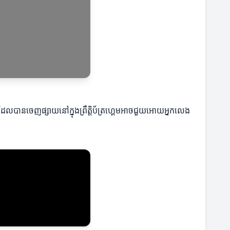
ីៗដែលបានចេញផ្សាយនៅក្នុងព្រឹត្តិប័ត្រហ្គេមអាចជួយអោយអ្នកលេង