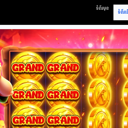
ទំព័រមុខ
ទំព័រ