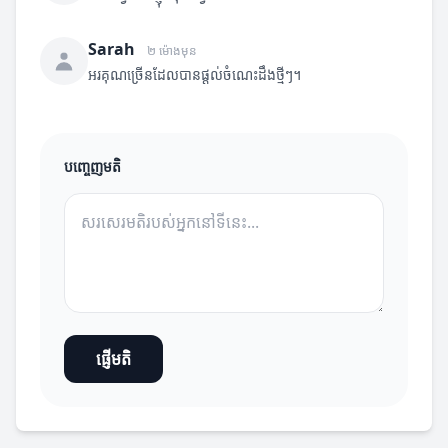
Sarah
២ ម៉ោងមុន
អរគុណច្រើនដែលបានផ្តល់ចំណេះដឹងថ្មីៗ។
បញ្ចេញមតិ
ផ្ញើមតិ