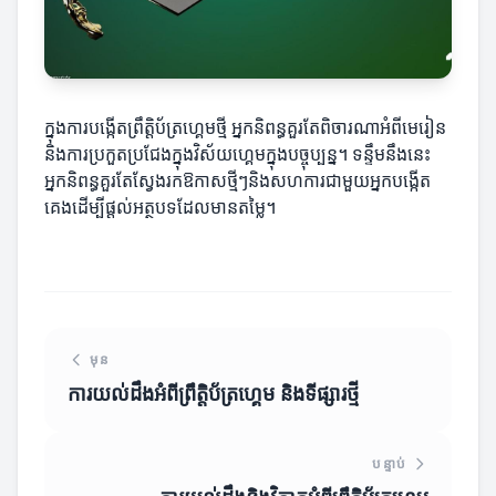
ក្នុងការបង្កើតព្រឹត្តិប័ត្រហ្គេមថ្មី អ្នកនិពន្ធគួរតែពិចារណាអំពីមេរៀន
និងការប្រកួតប្រជែងក្នុងវិស័យហ្គេមក្នុងបច្ចុប្បន្ន។ ទន្ទឹមនឹងនេះ
អ្នកនិពន្ធគួរតែស្វែងរកឱកាសថ្មីៗនិងសហការជាមួយអ្នកបង្កើត
គេងដើម្បីផ្តល់អត្ថបទដែលមានតម្លៃ។
មុន
ការយល់ដឹងអំពីព្រឹត្តិប័ត្រហ្គេម និងទីផ្សារថ្មី
បន្ទាប់