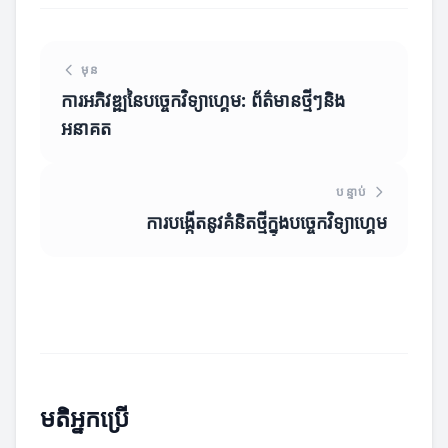
មុន
ការអភិវឌ្ឍនៃបច្ចេកវិទ្យាហ្គេម: ព័ត៌មានថ្មីៗនិង
អនាគត
បន្ទាប់
ការបង្កើតនូវគំនិតថ្មីក្នុងបច្ចេកវិទ្យាហ្គេម
មតិអ្នកប្រើ