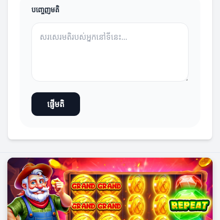
បញ្ចេញមតិ
ផ្ញើមតិ