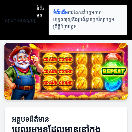
ទំព័រ
ទំព័រដើម
ការណែនាំហ្គេមកាត
មុខ
ហ្គេមកាតអនឡាញ
យុទ្ធសាស្ត្រនិងប្រព័ន្ធ
បច្ចេកវិទ្យាហ្គេម
ព្រឹត្តិប័ត្រហ្គេម
អត្ថបទព័ត៌មាន
ប្រឈមមុខដែលមាននៅក្នុង