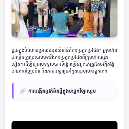
មួយក្នុងចំណោមប្រឈមមុខសំខាន់គឺការប្រកួតប្រជែង។ ក្រុមហ៊ុន
ជាច្រើនត្រូវប្រឈមមុខនឹងការប្រកួតប្រជែងពីក្រុមហ៊ុនផ្សេង
ទៀត។ ដើម្បីឱ្យអាចទទួលបានទីផ្សារច្រើនពួកគេត្រូវតែបង្កើតឱ្យ
មានភាពច្នៃប្រឌិត និងភាពអស្ចារ្យនៅក្នុងហ្គេមរបស់ពួកគេ។
🔗
ការបង្កើតនូវគំនិតថ្មីក្នុងបច្ចេកវិទ្យាហ្គេម