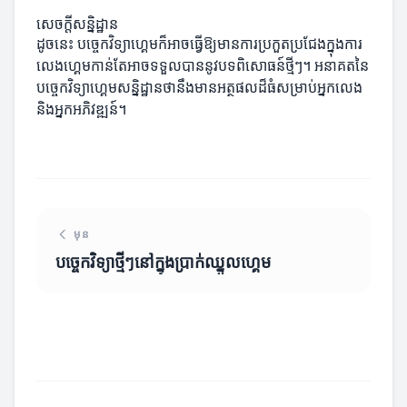
សេចក្តីសន្និដ្ឋាន
ដូចនេះ បច្ចេកវិទ្យាហ្គេមក៏អាចធ្វើឱ្យមានការប្រកួតប្រជែងក្នុងការ
លេងហ្គេមកាន់តែអាចទទួលបាននូវបទពិសោធន៍ថ្មីៗ។ អនាគតនៃ
បច្ចេកវិទ្យាហ្គេមសន្និដ្ឋានថានឹងមានអត្ថផលដ៏ធំសម្រាប់អ្នកលេង
និងអ្នកអភិវឌ្ឍន៍។
មុន
បច្ចេកវិទ្យាថ្មីៗនៅក្នុងប្រាក់ឈ្នួលហ្គេម