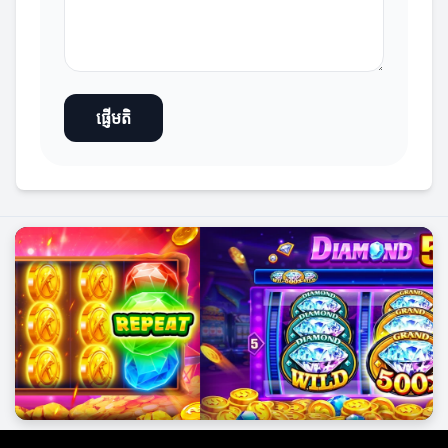
ផ្ញើមតិ