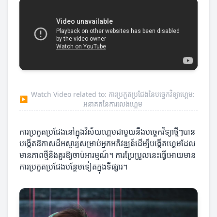
Watch Video related to: ការប្រកួតប្រជែងនៃបច្ចេកវិទ្យាហ្គេម:
▶
អនាគតនៃការលេងហ្គេម
ការប្រកួតប្រជែងនៅក្នុងវិស័យហ្គេមជាមួយនឹងបច្ចេកវិទ្យាថ្មីៗបាន
បង្កើតឱកាសដ៏អស្ចារ្យសម្រាប់អ្នកអភិវឌ្ឍន៍ដើម្បីបង្កើតហ្គេមដែល
មានភាពថ្មីនិងគួរឱ្យចាប់អារម្មណ៍។ ការប្រែប្រួលនេះធ្វើអោយមាន
ការប្រកួតប្រជែងបន្ថែមទៀតក្នុងទីផ្សារ។