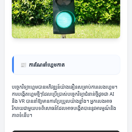
📰
ការណែនាំហ្គេមកាត
បច្ចេកវិទ្យាហ្គេមបានអភិវឌ្ឍន៍យ៉ាងឆឿនសម្រាប់ការលេងហ្គេម។
ការបង្កើតហ្គេមថ្មីៗដែលប្រើប្រាស់បច្ចេកវិទ្យាជំនាន់ថ្មីដូចជា AI
និង VR បាននាំឱ្យមានការប្រែប្រួលយ៉ាងខ្លាំង។ អ្នកលេងអាច
រីករាយជាមួយបទពិសោធន៍ដែលអាចបង្កើតបាននូវអារម្មណ៍និង
ភាពទំនើប។