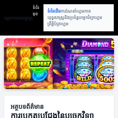
ទំព័រ
ទំព័រដើម
ការណែនាំហ្គេមកាត
មុខ
ហ្គេមកាតអនឡាញ
យុទ្ធសាស្ត្រនិងប្រព័ន្ធ
បច្ចេកវិទ្យាហ្គេម
ព្រឹត្តិប័ត្រហ្គេម
អត្ថបទព័ត៌មាន
ការប្រកួតប្រជែងនៃបច្ចេកវិទ្យា