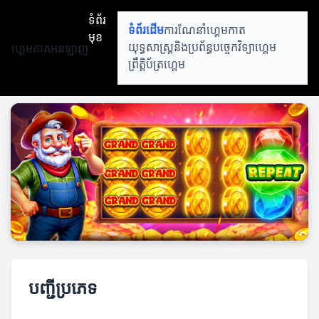
ទំព័រ
ទំព័រដើម
ការណែនាំហ្គេមកាត
មុខ
ហ្គេមកាតអនឡាញ
យុទ្ធសាស្ត្រនិងប្រព័ន្ធ
បច្ចេកវិទ្យាហ្គេម
ព្រឹត្តិប័ត្រហ្គេម
បញ្ជីប្រភេទ