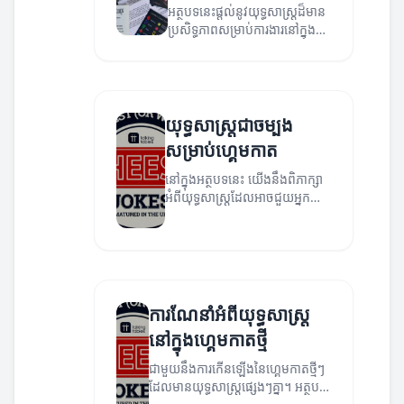
អត្ថបទនេះផ្តល់នូវយុទ្ធសាស្ត្រដ៏មាន
ប្រសិទ្ធភាពសម្រាប់ការងារនៅក្នុង
ហ្គេមកាត។
យុទ្ធសាស្ត្រជាចម្បង
សម្រាប់ហ្គេមកាត
នៅក្នុងអត្ថបទនេះ យើងនឹងពិភាក្សា
អំពីយុទ្ធសាស្ត្រដែលអាចជួយអ្នក
ឈ្នះក្នុងហ្គេមកាត។
ការណែនាំអំពីយុទ្ធសាស្ត្រ
នៅក្នុងហ្គេមកាតថ្មី
ជាមួយនឹងការកើនឡើងនៃហ្គេមកាតថ្មីៗ
ដែលមានយុទ្ធសាស្ត្រផ្សេងៗគ្នា។ អត្ថបទ