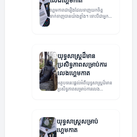
លេងហ្គេមកាត
ហ្គេមកាតជារឿងដែលទាញយកចិត្ត
ទាក់ទាញបានយ៉ាងខ្លាំង។ ទោះបីជាអ្នកថ្មី
ឬអ្នកមានបទពិសោធន៍ ការប្រើប្រាស់
យុទ្ធសាស្ត្រថ្មីៗអាចជួយឲ្យអ្នកជោគជ័យ។
យុទ្ធសាស្ត្រដ៏មាន
ប្រសិទ្ធភាពសម្រាប់ការ
លេងហ្គេមកាត
អត្ថបទនេះផ្តល់អំពីយុទ្ធសាស្ត្រដ៏មាន
ប្រសិទ្ធភាពសម្រាប់ការលេង
ហ្គេមកាត។
យុទ្ធសាស្ត្រសម្រាប់
ហ្គេមកាត