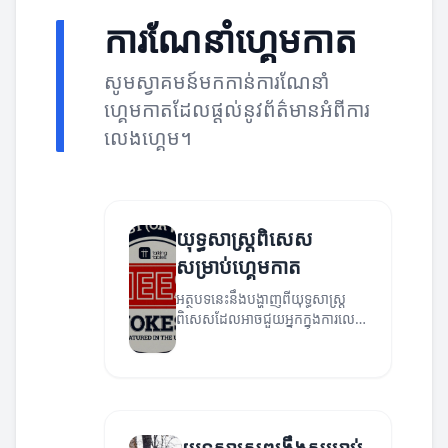
ការណែនាំហ្គេមកាត
សូមស្វាគមន៍មកកាន់ការណែនាំ
ហ្គេមកាតដែលផ្តល់នូវព័ត៌មានអំពីការ
លេងហ្គេម។
យុទ្ធសាស្ត្រពិសេស
សម្រាប់ហ្គេមកាត
អត្ថបទនេះនឹងបង្ហាញពីយុទ្ធសាស្ត្រ
ពិសេសដែលអាចជួយអ្នកក្នុងការលេង
ហ្គេមកាតដោយមានប្រសិទ្ធភាព។