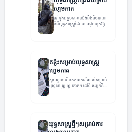
យុទ្ធសាស្ត្រពង្រឹងសម្រាប់
ហ្គេមកាត
នៅក្នុងអត្ថបទនេះយើងនឹងពិចារណា
អំពីយុទ្ធសាស្ត្រដែលអាចជួយអ្នកឱ្យ
ឈ្នះក្នុងហ្គេមកាត។
គន្លឹះសម្រាប់យុទ្ធសាស្ត្រ
ហ្គេមកាត
សូមស្វាគមន៍មកកាន់ការណែនាំសម្រាប់
យុទ្ធសាស្ត្រហ្គេមកាត។ នៅទីនេះអ្នកនឹង
បានស្វែងរកគន្លឹះដ៏មានប្រសិទ្ធភាពក្នុង
ការលេងហ្គេមកាត។
យុទ្ធសាស្ត្រថ្មីៗសម្រាប់ការ