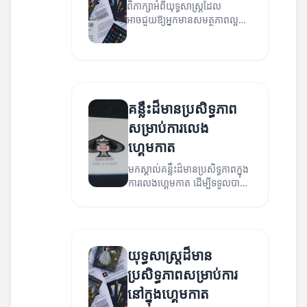
ពិភាក្សាអំពីយុទ្ធសាស្ត្រដែល
អាចជួយឱ្យអ្នកមានសមត្ថភាពល្អក្នុង
ការលេងហ្គេមកាត។
គន្លឹះដ៏មានប្រសិទ្ធភាព
សម្រាប់ការលេង
ហ្គេមកាត
មកស្គាល់គន្លឹះដ៏មានប្រសិទ្ធភាពក្នុង
ការលេងហ្គេមកាត ដើម្បីទទួលបាន
ជោគជ័យ!
យុទ្ធសាស្ត្រដ៏មាន
ប្រសិទ្ធភាពសម្រាប់ការ
នៅក្នុងហ្គេមកាត