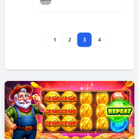
នេះនឹងពិភាក្សាអំពីយុទ្ធសាស្ត្រដែលអ្នក
អាចប្រើប្រាស់ក្នុងការលេង។
1
2
3
4