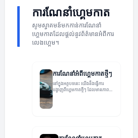
ការណែនាំហ្គេមកាត
សូមស្វាគមន៍មកកាន់ការណែនាំ
ហ្គេមកាតដែលផ្តល់នូវព័ត៌មានអំពីការ
លេងហ្គេម។
ការណែនាំអំពីហ្គេមកាតថ្មីៗ
នៅក្នុងអត្ថបទនេះ យើងនឹងធ្វើការ
បង្ហាញពីហ្គេមកាតថ្មីៗ ដែលមានភាព
ទាក់ទាញ និងអប្បបរមាចំពោះអ្នក
ដំណើរកំសាន្ត។