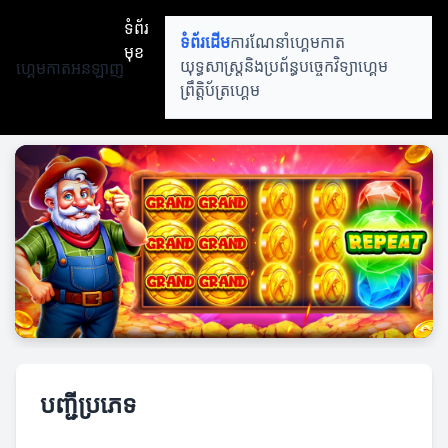
ទំព័រ
ទំព័រដើម
ការណែនាំហ្គេមកាត
មុខ
ហ្គេមកាតអនឡាញ
យុទ្ធសាស្ត្រនិងប្រព័ន្ធ
បច្ចេកវិទ្យាហ្គេម
ព្រឹត្តិប័ត្រហ្គេម
បញ្ជីប្រភេទ