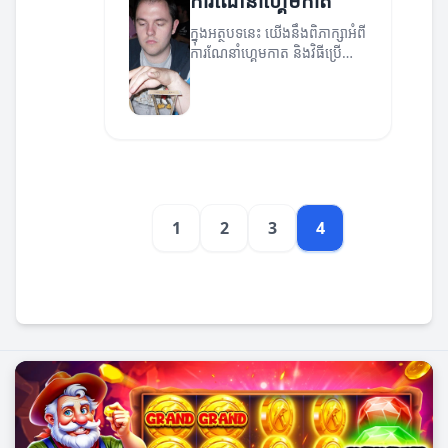
ការណែនាំហ្គេមកាត
ក្នុងអត្ថបទនេះ យើងនឹងពិភាក្សាអំពី
ការណែនាំហ្គេមកាត និងវិធីប្រើ
ប្រាស់វា។
1
2
3
4