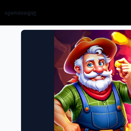
ហ្គេមកាតអនឡាញ