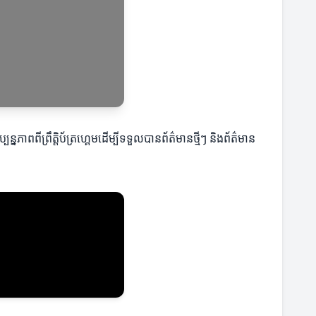
បន្នភាពពីព្រឹត្តិប័ត្រហ្គេមដើម្បីទទួលបានព័ត៌មានថ្មីៗ និងព័ត៌មាន