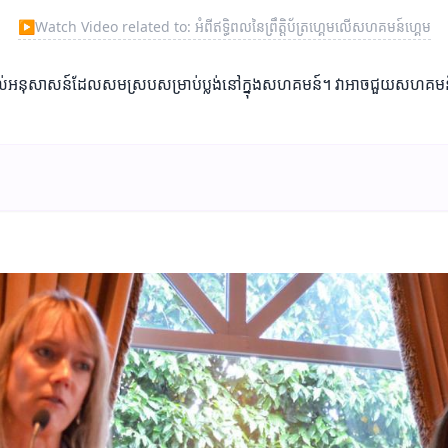
▶
Watch Video related to: អំពីឥទ្ធិពលនៃព្រឹត្តិប័ត្រហ្គេមលើសហគមន៍ហ្គេម
និងការផ្តល់អនុសាសន៍ដែលសមស្របសម្រាប់ប្លង់នៅក្នុងសហគមន៍។ វាអាចជួយសហគមន