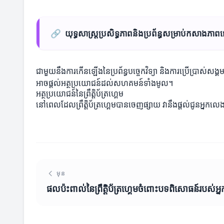
🔗
យុទ្ធសាស្ត្រប្រសិទ្ធភាពនិងប្រព័ន្ធសម្រាប់កសាងភ
ជាមួយនឹងការកើនឡើងនៃប្រព័ន្ធបច្ចេកវិទ្យា និងការប្រើប្រាស់ស
អាចផ្តល់អត្ថប្រយោជន៍ដល់សហគមន៍ទាំងមូល។
អត្ថប្រយោជន៍នៃព្រឹត្តិប័ត្រហ្គេម
នៅពេលដែលព្រឹត្តិប័ត្រហ្គេមបានចេញផ្សាយ វានឹងផ្តល់ជូនអ្នកលេងន
មុន
ផលប៉ះពាល់នៃព្រឹត្តិប័ត្រហ្គេមចំពោះបទពិសោធន៍របស់អ