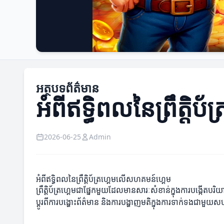
អត្ថបទព័ត៌មាន
អំពីឥទ្ធិពលនៃព្រឹត្ត
2026-06-25
Admin
អំពីឥទ្ធិពលនៃព្រឹត្តិប័ត្រហ្គេមលើសហគមន៍ហ្គេម
ព្រឹត្តិប័ត្រហ្គេមជាផ្នែកមួយដែលមានសារៈសំខាន់ក្នុងការបង្ក
ប្តូរពីការបង្ហោះព័ត៌មាន និងការបង្ហាញមតិក្នុងការទាក់ទងជាមួ