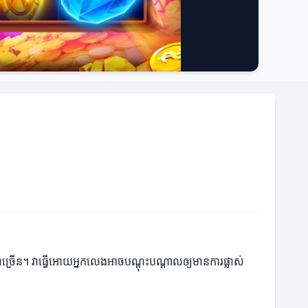
ាច្រើន។ វាធ្វើអោយអ្នកលេងអាចបណ្ដុះបណ្ដាលឲ្យមានការផ្លាស់