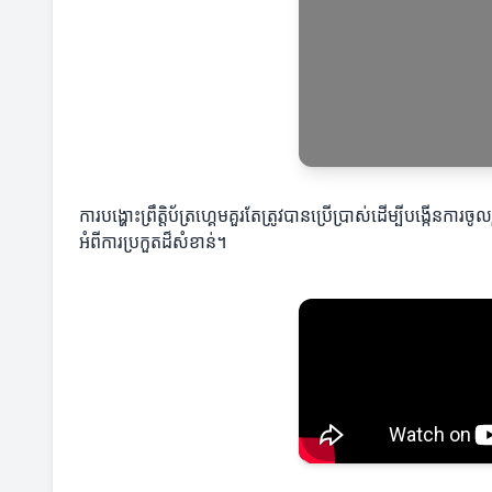
ការបង្ហោះព្រឹត្តិប័ត្រហ្គេមគួរតែត្រូវបានប្រើប្រាស់ដើម្បីបង្កើនកា
អំពីការប្រកួតដ៏សំខាន់។