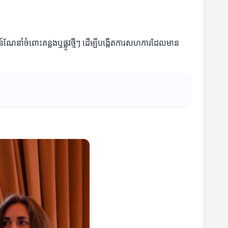
៍ណែនាំចំពោះគន្លងឬផ្លូវថ្មីៗ ដើម្បីបង្កើតការសហការដែលមាន