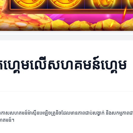
ិប័ត្រហ្គេមលើសហគមន៍ហ្គេម
ើតបរិយាកាសសហគមន៍ម៉ាស៊ីនអេឡិចត្រូនិចដែលមានភាពជាប់សង្វាក់ និងសកម្មភាពជ
យសហគមន៍។