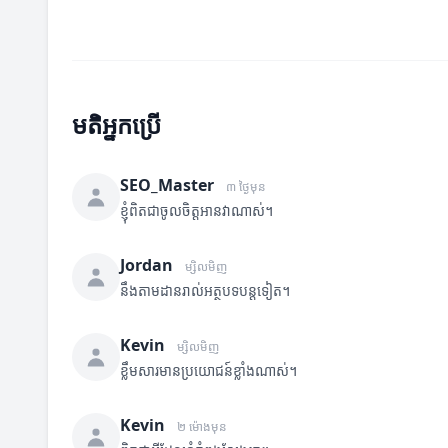
មតិអ្នកប្រើ
SEO_Master
៣ ថ្ងៃមុន
ខ្ញុំពិតជាចូលចិត្តអានវាណាស់។
Jordan
ម្សិលមិញ
នឹងតាមដានរាល់អត្ថបទបន្តទៀត។
Kevin
ម្សិលមិញ
ខ្លឹមសារមានប្រយោជន៍ខ្លាំងណាស់។
Kevin
២ ម៉ោងមុន