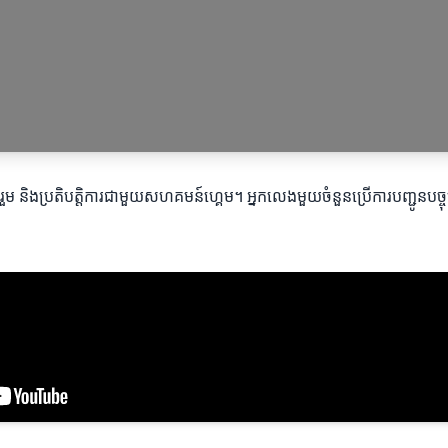
រចូលរួម និងប្រតិបត្តិការជាមួយសហគមន៍ហ្គេម។ អ្នកលេងមួយចំនួនប្រើការបញ្ជូនបច្ចុប្