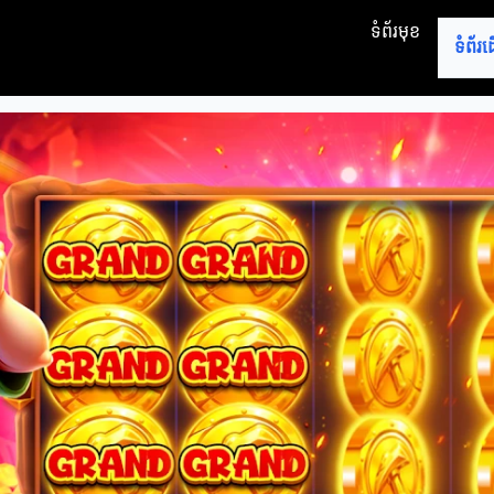
ទំព័រមុខ
ទំព័រ