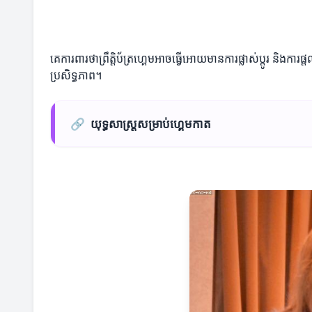
គេការពារថាព្រឹត្តិប័ត្រហ្គេមអាចធ្វើអោយមានការផ្លាស់ប្តូរ 
ប្រសិទ្ធភាព។
🔗
យុទ្ធសាស្ត្រសម្រាប់ហ្គេមកាត