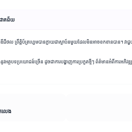
ាពជោគជ័យ
ង្គមឌីជីថល ព្រឹត្តិប័ត្រហ្គេមបានក្លាយជាស្ថាប័នមួយដែលមិនអាចខកខានបាន។ វ
ូវអត្ថបទប្រយោជន៍ច្រើន ដូចជាការបង្ហាញការប្រកួតថ្មីៗ ព័ត៌មានអំពីការអភិវឌ្ឍ
្នកលេង