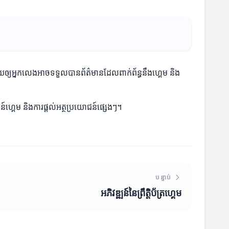
ាជួយឲ្យអ្នកលេងអាចទទួលបានព័ត៌មានដែលពាក់ព័ន្ធនឹងហ្គេម និង
ន៍ហ្គេម និងការផ្តល់អត្ថប្រយោជន៍ផ្សេងៗ។
បន្ទាប់
អភិវឌ្ឍន៍នៃព្រឹត្តិប័ត្រហ្គេម