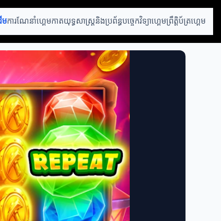
ដើម
ការណែនាំហ្គេមកាត
យុទ្ធសាស្ត្រនិងប្រព័ន្ធ
បច្ចេកវិទ្យាហ្គេម
ព្រឹត្តិប័ត្រហ្គេម