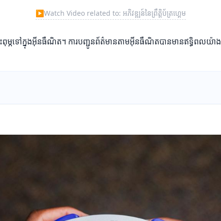
▶
Watch Video related to: អភិវឌ្ឍន៍នៃព្រឹត្តិប័ត្រហ្គេម
ការបោះពុម្ភទៅក្នុងអ៊ីនធឺណិត។ ការបញ្ជូនព័ត៌មានតាមអ៊ីនធឺណិតបានមានឥទ្ធិពលយ