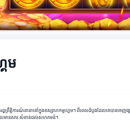
្គេម
្រារព្ធព្រឹត្តិការណ៍នានានៅក្នុងឧស្សាហកម្មហ្គេម។ ពីពេលដំបូងដែលគេបានច
មួយដែលមានសារៈសំខាន់ដល់សហគមន៍។