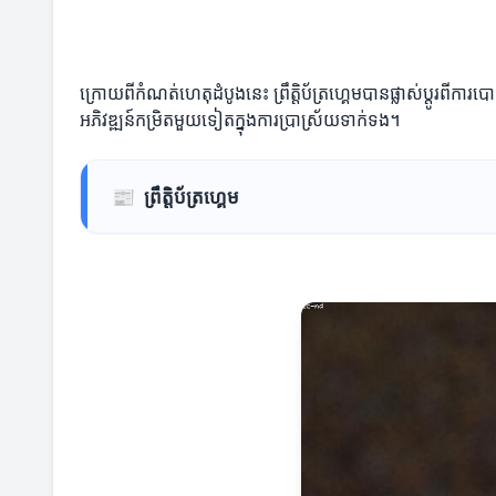
ក្រោយពីកំណត់ហេតុដំបូងនេះ ព្រឹត្តិប័ត្រហ្គេមបានផ្លាស់ប្តូរពី
អភិវឌ្ឍន៍កម្រិតមួយទៀតក្នុងការប្រាស្រ័យទាក់ទង។
📰
ព្រឹត្តិប័ត្រហ្គេម