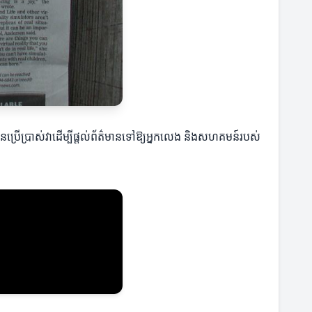
្គេមបានប្រើប្រាស់វាដើម្បីផ្ដល់ព័ត៌មានទៅឱ្យអ្នកលេង និងសហគមន៍របស់