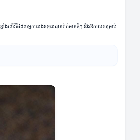
៉ាងខ្លាំងលើវិធីដែលអ្នកលេងទទួលបានព័ត៌មានថ្មីៗ និងឱកាសសម្រាប់