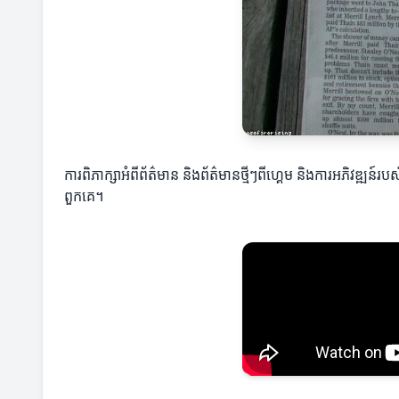
ការពិភាក្សាអំពីព័ត៌មាន និងព័ត៌មានថ្មីៗពីហ្គេម និងការអភិវឌ្ឍន៍រ
ពួកគេ។