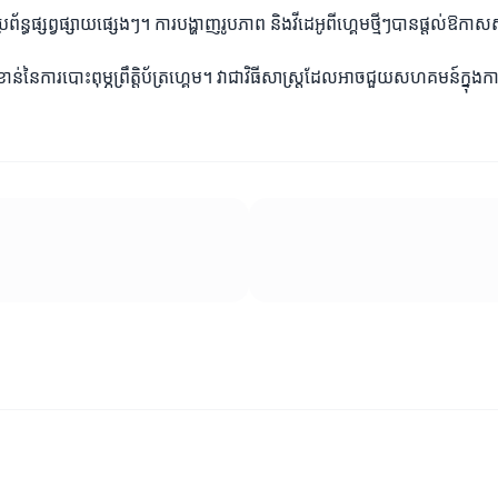
 និងប្រព័ន្ធផ្សព្វផ្សាយផ្សេងៗ។ ការបង្ហាញរូបភាព និងវីដេអូពីហ្គេមថ្មីៗបានផ
ៃការបោះពុម្ភព្រឹត្តិប័ត្រហ្គេម។ វាជាវិធីសាស្ត្រដែលអាចជួយសហគមន៍ក្នុងក