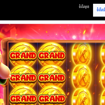
ទំព័រមុខ
ទំព័រ