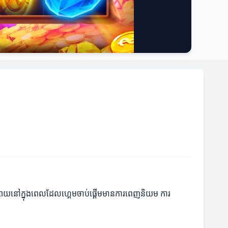
េញផ្សាយនៅក្នុងពេលដែលហ្គេមចាប់ផ្តើមមានការពេញនិយម ការ