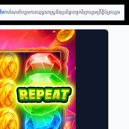
ដើម
ការណែនាំហ្គេមកាត
យុទ្ធសាស្ត្រនិងប្រព័ន្ធ
បច្ចេកវិទ្យាហ្គេម
ព្រឹត្តិប័ត្រហ្គេម