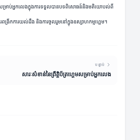
្តល់ឱកាសសម្រាប់អ្នកលេងក្នុងការទទួលបានបទពិសោធន៍និងមតិយោបល់ពី
ារពង្រីកការយល់ដឹង និងការចូលរួមនៅក្នុងឧស្សាហកម្មហ្គេម។
បន្ទាប់
សារៈសំខាន់នៃព្រឹត្តិប័ត្រហ្គេមសម្រាប់អ្នកលេង