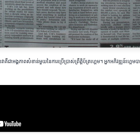
បស់វាគឺជាអង្គភាពសំខាន់មួយនៃការប្រើប្រាស់ព្រឹត្តិប័ត្រហ្គេម។ អ្នកអភិវឌ្ឍន៍ហ