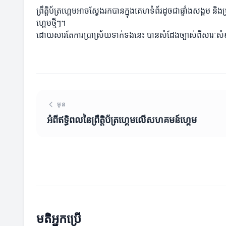
ព្រឹត្តិប័ត្រហ្គេមអាចស្វែងរកបានក្នុងគេហទំព័រដូចជាផ្ទាំងសង្គម
ហ្គេមថ្មីៗ។
ដោយសារតែការប្រាស្រ័យទាក់ទងនេះ បានសំដែងច្បាស់ពីសារៈសំខាន់ន
មុន
អំពីឥទ្ធិពលនៃព្រឹត្តិប័ត្រហ្គេមលើសហគមន៍ហ្គេម
មតិអ្នកប្រើ