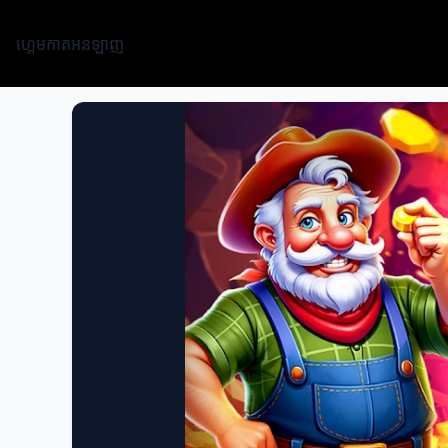
ហ្គេមកាតអនឡាញ