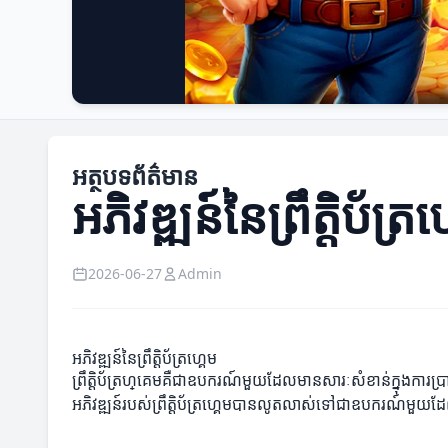
អត្ថបទព័ត៌មាន
អភិវឌ្ឍន៍នៃព្រឹត្តិប័ត្រហ
2026-06-27
Admin
អភិវឌ្ឍន៍នៃព្រឹត្តិប័ត្រហ្គេម
ព្រឹត្តិប័ត្រហ្គេមគឺជាឧបករណ៍មួយដែលមានសារៈសំខាន់ក្នុងការប
អភិវឌ្ឍន៍របស់ព្រឹត្តិប័ត្រហ្គេមបានលូតលាស់ទៅជា​ឧបករណ៍