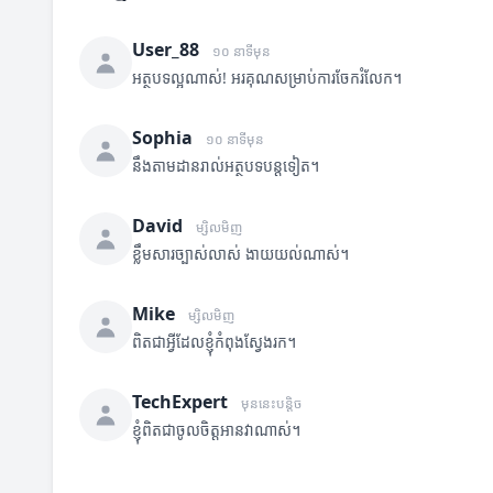
User_88
១០ នាទីមុន
អត្ថបទល្អណាស់! អរគុណសម្រាប់ការចែករំលែក។
Sophia
១០ នាទីមុន
នឹងតាមដានរាល់អត្ថបទបន្តទៀត។
David
ម្សិលមិញ
ខ្លឹមសារច្បាស់លាស់ ងាយយល់ណាស់។
Mike
ម្សិលមិញ
ពិតជាអ្វីដែលខ្ញុំកំពុងស្វែងរក។
TechExpert
មុននេះបន្តិច
ខ្ញុំពិតជាចូលចិត្តអានវាណាស់។