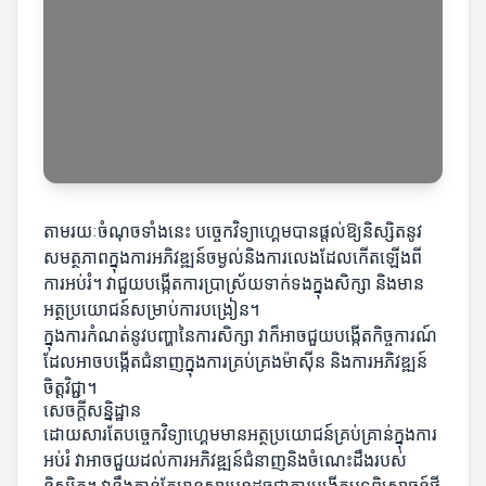
តាមរយៈចំណុចទាំងនេះ បច្ចេកវិទ្យាហ្គេមបានផ្តល់ឱ្យនិស្សិតនូវ
សមត្ថភាពក្នុងការអភិវឌ្ឍន៍ចម្ងល់និងការលេងដែលកើតឡើងពី
ការអប់រំ។ វាជួយបង្កើតការប្រាស្រ័យទាក់ទងក្នុងសិក្សា និងមាន
អត្ថប្រយោជន៍សម្រាប់ការបង្រៀន។
ក្នុងការកំណត់នូវបញ្ហានៃការសិក្សា វាក៏អាចជួយបង្កើតកិច្ចការណ៍
ដែលអាចបង្កើតជំនាញក្នុងការគ្រប់គ្រងម៉ាស៊ីន និងការអភិវឌ្ឍន៍
ចិត្តវិជ្ជា។
សេចក្តីសន្និដ្ឋាន
ដោយសារតែបច្ចេកវិទ្យាហ្គេមមានអត្ថប្រយោជន៍គ្រប់គ្រាន់ក្នុងការ
អប់រំ វាអាចជួយដល់ការអភិវឌ្ឍន៍ជំនាញនិងចំណេះដឹងរបស់