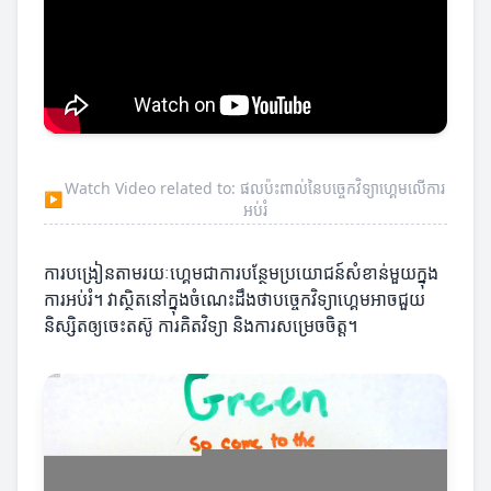
Watch Video related to: ផលប៉ះពាល់នៃបច្ចេកវិទ្យាហ្គេមលើការ
▶
អប់រំ
ការបង្រៀនតាមរយៈហ្គេមជាការបន្ថែមប្រយោជន៍សំខាន់មួយក្នុង
ការអប់រំ។ វាស្ថិតនៅក្នុងចំណេះដឹងថាបច្ចេកវិទ្យាហ្គេមអាចជួយ
និស្សិតឲ្យចេះតស៊ូ ការគិតវិទ្យា និងការសម្រេចចិត្ត។