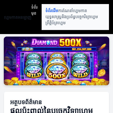
ទំព័រ
ទំព័រដើម
ការណែនាំហ្គេមកាត
មុខ
ហ្គេមកាតអនឡាញ
យុទ្ធសាស្ត្រនិងប្រព័ន្ធ
បច្ចេកវិទ្យាហ្គេម
ព្រឹត្តិប័ត្រហ្គេម
អត្ថបទព័ត៌មាន
ផលប៉ះពាល់នៃបច្ចេកវិទ្យាហ្គេម