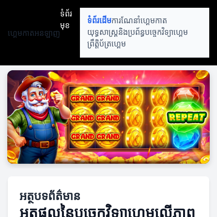
ទំព័រ
ទំព័រដើម
ការណែនាំហ្គេមកាត
មុខ
ហ្គេមកាតអនឡាញ
យុទ្ធសាស្ត្រនិងប្រព័ន្ធ
បច្ចេកវិទ្យាហ្គេម
ព្រឹត្តិប័ត្រហ្គេម
អត្ថបទព័ត៌មាន
អត្ថផលនៃបច្ចេកវិទ្យាហ្គេមលើភាព