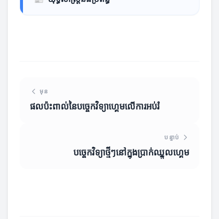
មុន
ផលប៉ះពាល់នៃបច្ចេកវិទ្យាហ្គេមលើការអប់រំ
បន្ទាប់
បច្ចេកវិទ្យាថ្មីៗនៅក្នុងប្រាក់ឈ្នួលហ្គេម