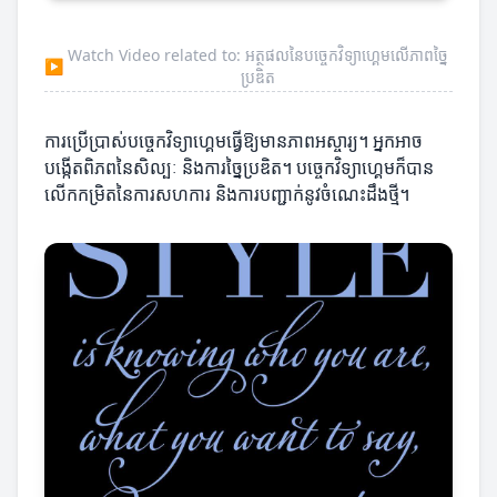
Watch Video related to: អត្ថផលនៃបច្ចេកវិទ្យាហ្គេមលើភាពច្នៃ
▶
ប្រឌិត
ការប្រើប្រាស់បច្ចេកវិទ្យាហ្គេមធ្វើឱ្យមានភាពអស្ចារ្យ។ អ្នកអាច
បង្កើតពិភពនៃសិល្បៈ និងការច្នៃប្រឌិត។ បច្ចេកវិទ្យាហ្គេមក៏បាន
លើកកម្រិតនៃការសហការ និងការបញ្ជាក់នូវចំណេះដឹងថ្មី។